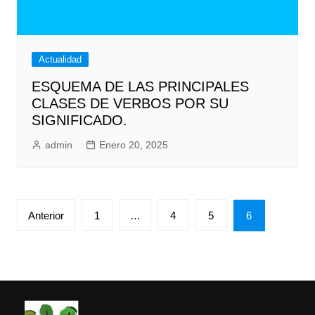
Actualidad
ESQUEMA DE LAS PRINCIPALES
CLASES DE VERBOS POR SU
SIGNIFICADO.
admin
Enero 20, 2025
Paginación
Anterior
1
…
4
5
6
de
entradas