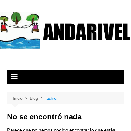
Saltar
al
contenido
Inicio
Blog
fashion
No se encontró nada
Parece que no hemos podido encontrar lo que estás