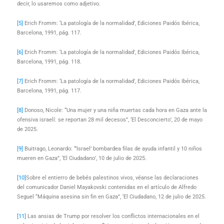
decir, lo usaremos como adjetivo.
[5]
Erich Fromm: ‘La patología de la normalidad’, Ediciones Paidós Ibérica,
Barcelona, 1991, pág. 117.
[6]
Erich Fromm: ‘La patología de la normalidad’, Ediciones Paidós Ibérica,
Barcelona, 1991, pág. 118.
[7]
Erich Fromm: ‘La patología de la normalidad’, Ediciones Paidós Ibérica,
Barcelona, 1991, pág. 117.
[8]
Donoso, Nicole: “Una mujer y una niña muertas cada hora en Gaza ante la
ofensiva israelí: se reportan 28 mil decesos”, ‘El Desconcierto’, 20 de mayo
de 2025.
[9]
Buitrago, Leonardo: “’Israel’ bombardea filas de ayuda infantil y 10 niños
mueren en Gaza”, ‘El Ciudadano’, 10 de julio de 2025.
[10]
Sobre el entierro de bebés palestinos vivos, véanse las declaraciones
del comunicador Daniel Mayakovski contenidas en el artículo de Alfredo
Seguel “Máquina asesina sin fin en Gaza”, ‘El Ciudadano, 12 de julio de 2025.
[11]
Las ansias de Trump por resolver los conflictos internacionales en el