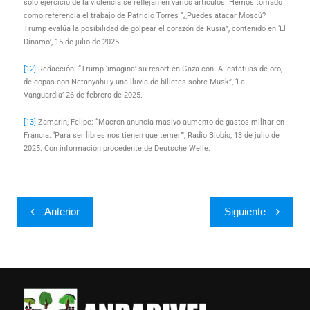
solo ejercicio de la violencia se reflejan en varios artículos. Hemos tomado
como referencia el trabajo de Patricio Torres “¿Puedes atacar Moscú?
Trump evalúa la posibilidad de golpear el corazón de Rusia”, contenido en ‘El
Dínamo’, 15 de julio de 2025.
[12]
Redacción: “Trump ‘imagina’ su resort en Gaza con IA: estatuas de oro,
de copas con Netanyahu y una lluvia de billetes sobre Musk”, ‘La
Vanguardia’ 26 de febrero de 2025.
[13]
Zamarin, Felipe: “Macron anuncia masivo aumento de gastos militar en
Francia: ‘Para ser libres nos tienen que temer’”, Radio Biobío, 13 de julio de
2025. Con información procedente de Deutsche Welle.
Anterior
Siguiente