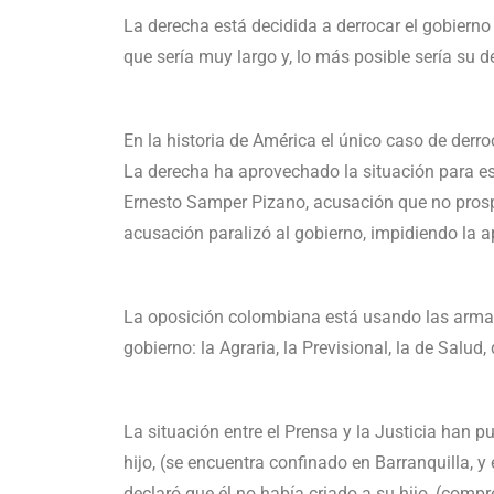
La derecha está decidida a derrocar el gobiern
que sería muy largo y, lo más posible sería su 
En la historia de América el único caso de derr
La derecha ha aprovechado la situación para es
Ernesto Samper Pizano, acusación que no prospe
acusación paralizó al gobierno, impidiendo la 
La oposición colombiana está usando las armas 
gobierno: la Agraria, la Previsional, la de Salud
La situación entre el Prensa y la Justicia han p
hijo, (se encuentra confinado en Barranquilla, y 
declaró que él no había criado a su hijo, (compr