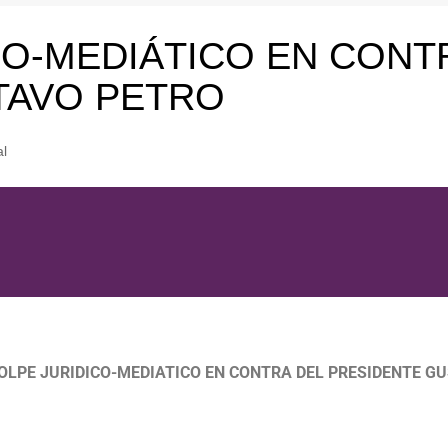
CHILE REGIONAL
CO-MEDIÁTICO EN CONT
DERECHOS HUMANOS
TAVO PETRO
INTERNACIONAL
CHILE EN EL
EXTRANJERO
al
CULTURA
OLPE JURIDICO-MEDIATICO EN CONTRA DEL PRESIDENTE G