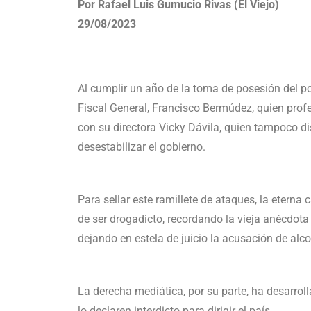
Por Rafael Luis Gumucio Rivas (El Viejo)
29/08/2023
Al cumplir un año de la toma de posesión del pode
Fiscal General, Francisco Bermúdez, quien profe
con su directora Vicky Dávila, quien tampoco d
desestabilizar el gobierno.
Para sellar este ramillete de ataques, la eterna
de ser drogadicto, recordando la vieja anécdot
dejando en estela de juicio la acusación de alco
La derecha mediática, por su parte, ha desarro
lo declaren interdicto para dirigir el país.