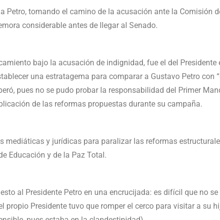
o a Petro, tomando el camino de la acusación ante la Comisión 
demora considerable antes de llegar al Senado.
ocamiento bajo la acusación de indignidad, fue el del President
tablecer una estratagema para comparar a Gustavo Petro con “el
ró, pues no se pudo probar la responsabilidad del Primer Mand
aplicación de las reformas propuestas durante su campaña.
mediáticas y jurídicas para paralizar las reformas estructura
, de Educación y de la Paz Total.
uesto al Presidente Petro en una encrucijada: es difícil que no 
el propio Presidente tuvo que romper el cerco para visitar a su hi
ensible, pues estaba en la clandestinidad).