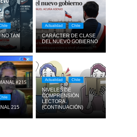
Chile
Actualidad
Chile
 NO TAN
CARÁCTER DE CLASE
DEL NUEVO GOBIERNO
Actualidad
Chile
NIVELES DE
hile
COMPRENSIÓN
Chile
LECTORA.
INGÜÍSTICA
NAL 215
(CONTINUACIÓN)