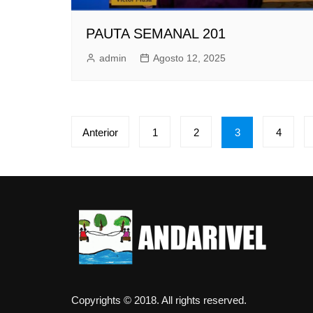
PAUTA SEMANAL 201
admin
Agosto 12, 2025
Paginación
Anterior
1
2
3
4
de
entradas
Copyrights © 2018. All rights reserved.